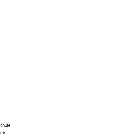
chule
ine