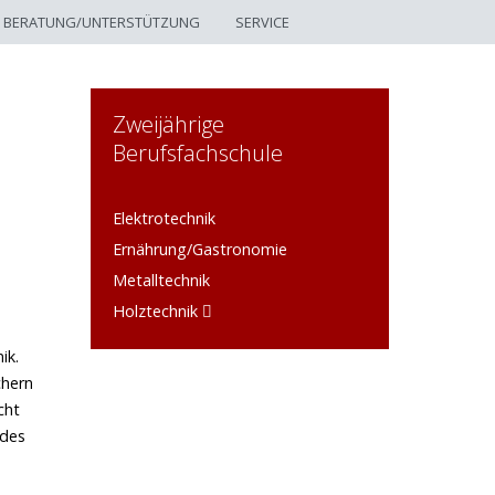
BERATUNG/UNTERSTÜTZUNG
SERVICE
Zweijährige
Berufsfachschule
Elektrotechnik
Ernährung/Gastronomie
Metalltechnik
Holztechnik
ik.
chern
cht
 des