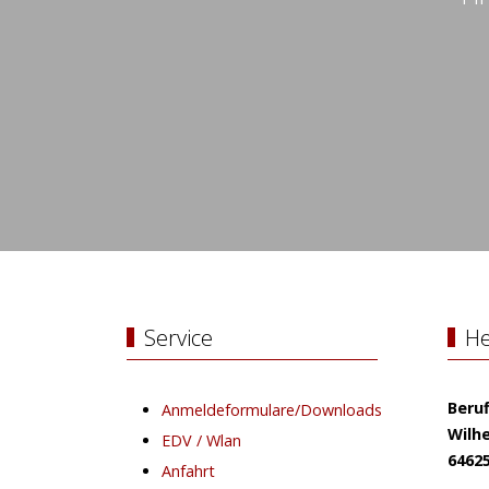
Service
He
Beru
Anmeldeformulare/Downloads
Wilhe
EDV / Wlan
6462
Anfahrt