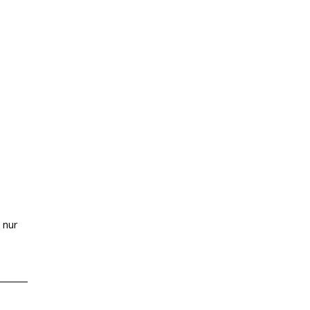
s
 nur