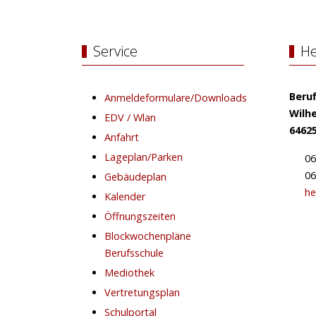
Service
He
Beru
Anmeldeformulare/Downloads
Wilhe
EDV / Wlan
6462
Anfahrt
Lageplan/Parken
06
06
Gebäudeplan
he
Kalender
Öffnungszeiten
Blockwochenpläne
Berufsschule
Mediothek
Vertretungsplan
Schulportal